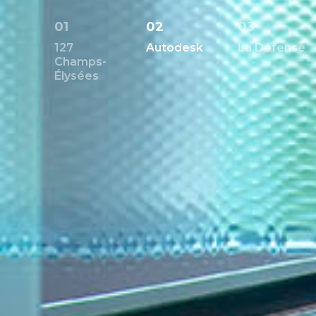
01
02
03
127
Autodesk
La Défense
Champs-
Élysées