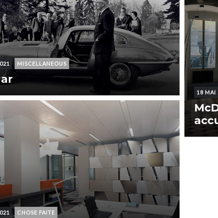
2021
MISCELLANEOUS
ar
18 MAI
McD
accu
2021
CHOSE FAITE