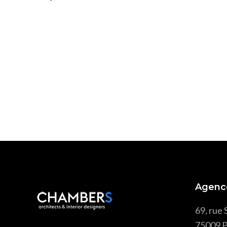
Agenc
69, rue 
75009 P