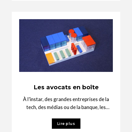
Les avocats en boîte
À l’instar, des grandes entreprises de la
tech, des médias ou de la banque, les
cabinets d’avocats internationaux se
confrontent
Lire plus