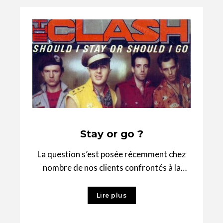
Stay or go ?
La question s’est posée récemment chez
nombre de nos clients confrontés à la
croissance des effectifs ou à leur
variation,
Lire plus