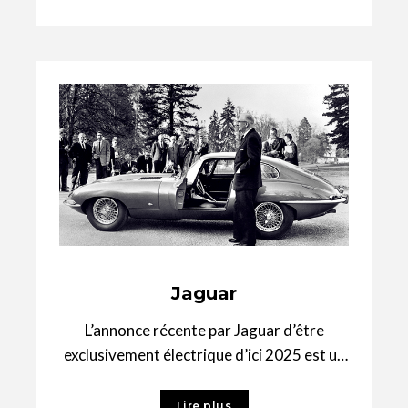
Jaguar
L’annonce récente par Jaguar d’être
exclusivement électrique d’ici 2025 est un
rappel bienvenu de cette icône très
britannique. Alors que
Lire plus