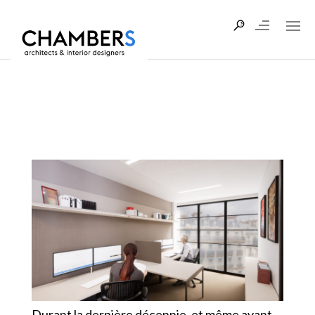
2 AOÛT 2023
PAR:
ADMIN9278
CATÉGORIES:
MISCELLANEOUS
Durant la dernière décennie, et même avant