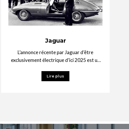
Jaguar
L’annonce récente par Jaguar d’être
exclusivement électrique d’ici 2025 est un
rappel bienvenu de cette icône très
britannique. Alors que
Lire plus