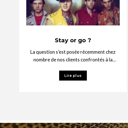
Stay or go ?
La question s’est posée récemment chez
nombre de nos clients confrontés à la
croissance des effectifs ou à leur variation,
Lire plus