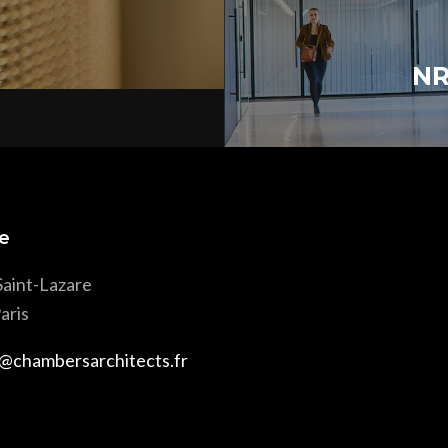
C
NR
e
Saint-Lazare
aris
@chambersarchitects.fr