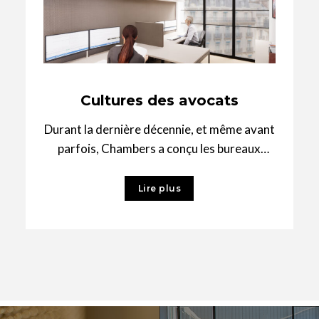
Cultures des avocats
Durant la dernière décennie, et même avant
parfois, Chambers a conçu les bureaux
français de Proskauer Rose, DLA Piper, K&L
Lire plus