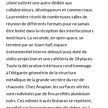
client suite
et une autre dédiée aux
collaborateurs, développeurs et commerciaux.
La première réunit de nombreuses salles de
réunion de différents formats pour ne jamais
être limité dans la réception des interlocuteurs
extérieurs. La seconde, en open space, se
termine par un
town hall
, espace
événementiel interne debout/assis doté de
vidéo-projection et une cafétéria de 24 places.
Toute la décoration intérieure rend hommage
à l’élégante géométrie de la structure
métallique de la grande verrière du rez-de-
chaussée. Chez Anaplan, les surfaces vitrées
sont redivisées par de fins profilés aluminium
noirs. Ces mêmes tracés linéaires se répètent,
en relief sur les parois murales de chêne, ou à