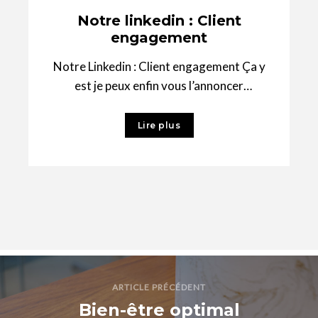
Notre linkedin : Client
engagement
Notre Linkedin : Client engagement Ça y
est je peux enfin vous l’annoncer
publiquement avec fierté : Chambers
architects est
Lire plus
ARTICLE PRÉCÉDENT
Bien-être optimal