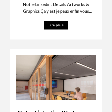
Notre Linkedin : Details Artworks &
Graphics Ça y est je peux enfin vous
l’annoncer publiquement avec fierté :
Chambers
Lire plus