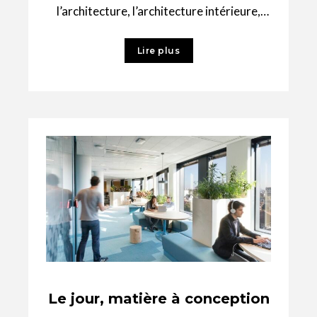
l’architecture, l’architecture intérieure,
qu’elle soit tertiaire ou commerciale, a
longtemps eu tendance à penser
Lire plus
Le jour, matière à conception