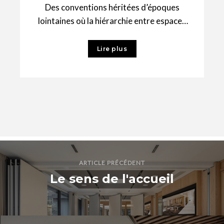
Des conventions héritées d’époques
lointaines où la hiérarchie entre espaces
nobles et espaces servants primait
continuent de peser encore,
Lire plus
inconsciemment
ARTICLE PRÉCÉDENT
Le sens de l'accueil