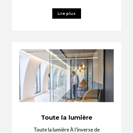
avantageuses auxquelles nos clients sont
habitués à
Lire plus
Toute la lumière
Toute la lumière À l’inverse de