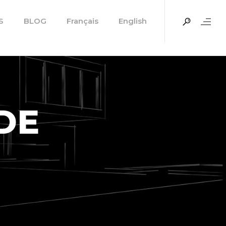
S
BLOG
Français
English
DE