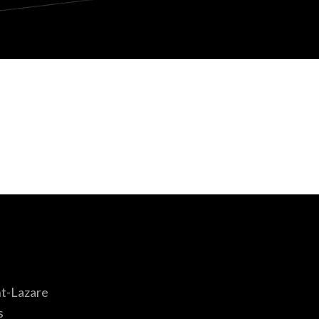
nt-Lazare
s