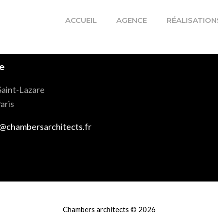
s low-risk high-yield technologies. Proactively innovate 
ACCUEIL
AGENCE
RÉALISATION
e
Saint-Lazare
aris
@chambersarchitects.fr
Chambers architects © 2026