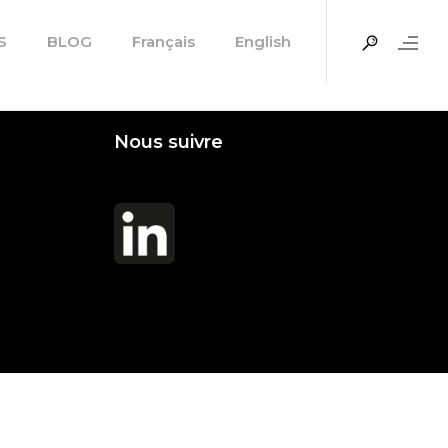
market positioning products »
S
BLOG
Français
English
Nous suivre