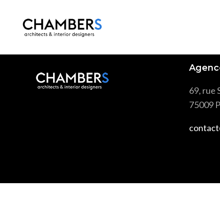
« Rapidiously integrate multimedia based resources wherea
Agenc
69, rue 
75009 P
contact